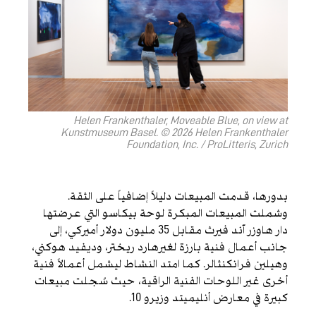
Helen Frankenthaler, Moveable Blue, on view at
Kunstmuseum Basel. © 2026 Helen Frankenthaler
Foundation, Inc. / ProLitteris, Zurich
بدورها، قدمت المبيعات دليلاً إضافياً على الثقة.
وشملت المبيعات المبكرة لوحة بيكاسو التي عرضتها
دار هاوزر آند فيرث مقابل 35 مليون دولار أميركي، إلى
جانب أعمال فنية بارزة لغيرهارد ريختر، وديفيد هوكني،
وهيلين فرانكنثالر. كما امتد النشاط ليشمل أعمالاً فنية
أخرى غير اللوحات الفنية الراقية، حيث سُجلت مبيعات
كبيرة في معارض أنليميتد وزيرو 10.