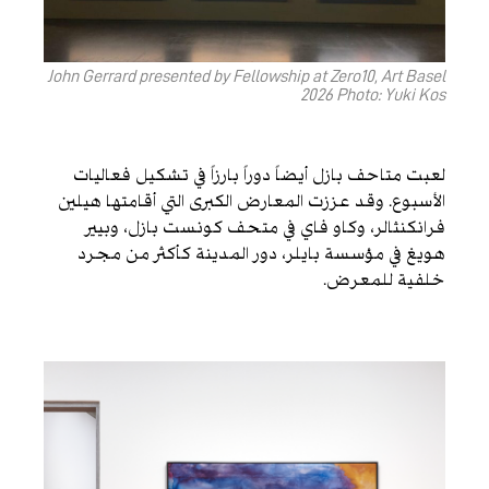
John Gerrard presented by Fellowship at Zero10, Art Basel
2026 Photo: Yuki Kos
لعبت متاحف بازل أيضاً دوراً بارزاً في تشكيل فعاليات
الأسبوع. وقد عززت المعارض الكبرى التي أقامتها هيلين
فرانكنثالر، وكاو فاي في متحف كونست بازل، وبيير
هويغ في مؤسسة بايلر، دور المدينة كأكثر من مجرد
خلفية للمعرض.