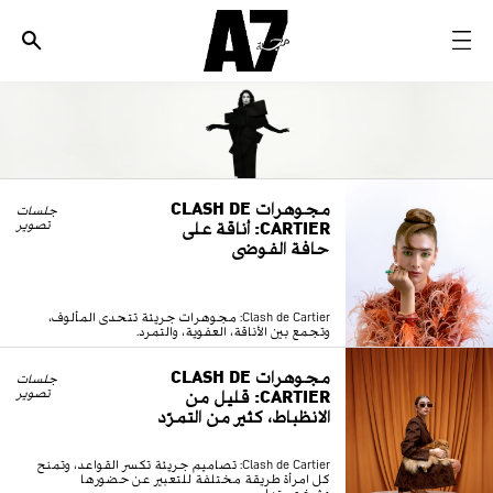
الأخبار
موضة وجمال
ثقافة
مجوهرات CLASH DE
ديسكوفري
جلسات
CARTIER: أناقة على
تصوير
حافة الفوضى
مجوهرات وساعات
مستقبل
Clash de Cartier: مجوهرات جريئة تتحدى المألوف،
EDITORIALS
وتجمع بين الأناقة، العفوية، والتمرد.
مجوهرات CLASH DE
جلسات
CARTIER: قليل من
WHO/HOW
تصوير
الانظباط، كثير من التمرّد
Clash de Cartier: تصاميم جريئة تكسر القواعد، وتمنح
كل امرأة طريقة مختلفة للتعبير عن حضورها
وشخصيتها.