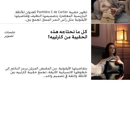
تظهر حقيبة Panthère C de Cartier كعنوان للأناقة
الباريسية المعاصرة. بتصميمها النظيف وتفاصيلها
الأيقونية مثل رأس النمر المميّز، تجمع بين...
كل ما نحتاجه هذه
جلسات
الحقيبة من كارتييه!
تصوير
بتفاصيلها الأيقونية، من المقبض المزيّن برمز البانتير إلى
خطوطها الانسيابية الأنيقة، تجمع حقيبة كارتييه بين
الأناقة والثقة في تصميم واحد....