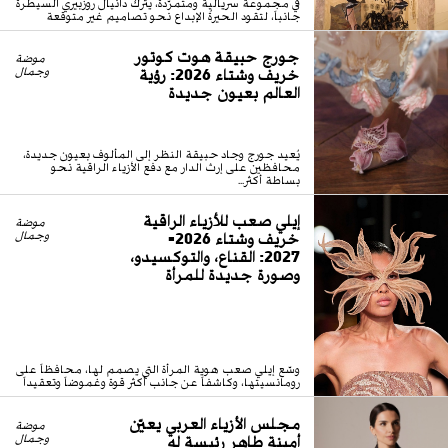
في مجموعة سريالية ومتمرّدة، يترك دانيال روزبيري السيطرة
جانباً، لتقود الحيرةُ الإبداع نحو تصاميم غير متوقعة
جورج حبيقة هوت كوتور
موضة
خريف وشتاء 2026: رؤية
وجمال
العالم بعيون جديدة
يُعيد جورج وجاد حبيقة النظر إلى المألوف بعيون جديدة،
محافظين على إرث الدار مع دفع الأزياء الراقية نحو
بساطة أكثر...
إيلي صعب للأزياء الراقية
موضة
خريف وشتاء 2026-
وجمال
2027: القناع، والتوكسيدو،
وصورة جديدة للمرأة
وسّع إيلي صعب هوية المرأة التي يصمم لها، محافظاً على
رومانسيتها، وكاشفاً عن جانب أكثر قوة وغموضاً وتعقيداً
مجلس الأزياء العربي يعيّن
موضة
أمينة طاهر رئيسة له
وجمال