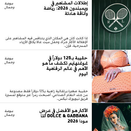
إطلالات المشاهير في
موضة
ويمبلدون 2026: رياضة
وجمال
وأناقة هادئة
إذا كانت كان هي المكان الذي يتنافس فيه المشاهير على
الإطلالة الأكثر جرأة، وحفل ميت غالا يكافئ الأزياء
المسرحية، فإن...
حقيبة بـ125 دولاراً في
موضة
غوغنهايم تكشف ما هو
وجمال
الأهم في عالم الرفاهية
اليوم
حقيبة صغيرة برتقالية زاهية بـ125 دولاراً فقط مصنوعة
من جلد النعام الصناعي، أصبحت رمزاً غير متوقع لمسيرة
فريق نيويورك نيكس...
الأكثر هو الأفضل في عرض
موضة
DOLCE & GABBANA ألتا
وجمال
مودا 2026