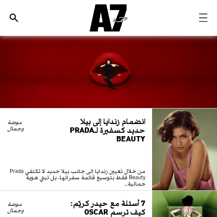
الأخبار
موضة وجمال
ثقافة
ديسكوفري
مجوهرات وساعات
انضمام زندايا إلى بيلا
موضة
حديد كسفيرة لـPRADA
مستقبل
وجمال
BEAUTY
EDITORIALS
من خلال تعيين زندايا إلى جانب بيلا حديد لا تكتفي Prada
WHO/HOW
Beauty فقط بتوسيع قائمة سفرائها، بل تبني هوية
جمالية...
7 أسئلة مع حيدر كريّم:
موضة
كيف ترسم OSCAR
وجمال