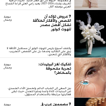
في مجموعة "خيوط من نور: فجر جديد" للأزياء الراقية
لخريف وشتاء 2026-2027، يعيد رامي العلي قراءة الشماغ
العربي بوصفه أكثر...
7 عروض تؤكد أن
موضة
القصص والأفكار الخلاّقة
وجمال
تشكل أفضل مصدر
للهوت كوتور
يكشف أسبوع باريس للهوت كوتور أن مستقبل الأناقة لا
يُبنى على التقاليد وحدها، بل على القصص، التجريب،
والأفكار التي تتحدى...
تفكيك لغز الببتيدات:
موضة
تجربة مفحوفة
وجمال
بالمخاطر؟
بين السعي إلى الشباب الدائم وتحسين الأداء الجسدي،
تبرز الببتيدات كأداة واعدة ومثيرة للجدل، حيث تبقى
فعاليتها مرتبطة بالاستخدام المسؤول...
7 مصممين عرب في
موضة