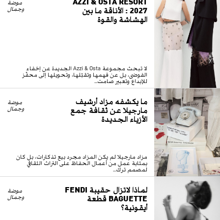
موضة
2027 : الأناقة ما بين
وجمال
الهشاشة والقوة
لا تبحث مجموعة Azzi & Osta الجديدة عن إخفاء
الفوضى، بل عن فهمها وتقبّلها، وتحويلها إلى محفّز
للإبداع وتعبير صامت...
ما يكشفه مزاد أرشيف
موضة
مارجيلا عن ثقافة جمع
وجمال
الأزياء الجديدة
مزاد مارجيلا لم يكن المزاد مجرد بيع تذكارات، بل كان
بمثابة عمل من أعمال الحفاظ على التراث الثقافي
لمصمم ترك...
لماذا لاتزال حقيبة FENDI
موضة
BAGUETTE قطعة
وجمال
أيقونية؟