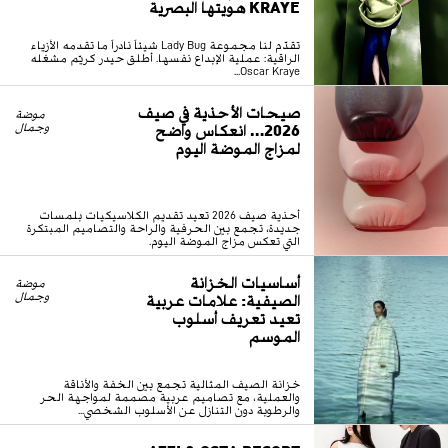
KRAYE هويتها البصرية
تقدّم لنا مجموعة Lady Bug شيئاً نادراً ما تقدمه الأزياء
الراقية: عملية الإبداع نفسها. أطلق حيدر كريّم مشغله
Oscar Kraye...
صيحات الأحذية في صيف
موضة
2026… انعكاس واضح
وجمال
لمزاج الموضة اليوم
أحذية صيف 2026 تعيد تقديم الكلاسيكيات بلمسات
جديدة، تجمع بين الحرفية والراحة والتصاميم المبتكرة
التي تعكس مزاج الموضة اليوم.
أساسيات الخزانة
موضة
الصيفية: علامات عربية
وجمال
تعيد تعريف أسلوب
الموسم
خزانة الصيف المثالية تجمع بين الخفة والأناقة
والعملية، مع تصاميم عربية مصممة لمواجهة الحر
والرطوبة دون التنازل عن الأسلوب الشخصي...
AZZI & OSTA RESORT