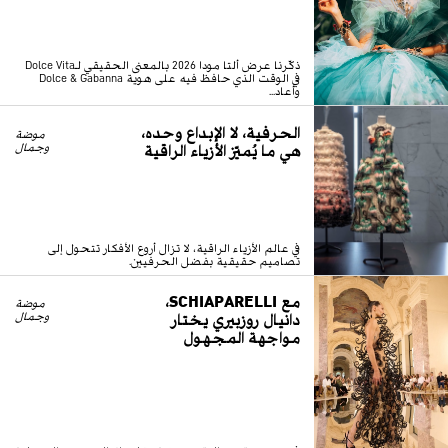
ذكّرنا عرض ألتا مودا 2026 بالمعنى الحقيقي لـDolce Vita
في الوقت الذي حافظ فيه على هوية Dolce & Gabanna
وأعاد...
الحرفية، لا الإبداع وحده،
موضة
هي ما يُميّز الأزياء الراقية
وجمال
في عالم الأزياء الراقية، لا تزال أروع الأفكار تتحول إلى
تصاميم حقيقية بفضل الحرفيين.
مع SCHIAPARELLI،
موضة
دانيال روزبيري يختار
وجمال
مواجهة المجهول