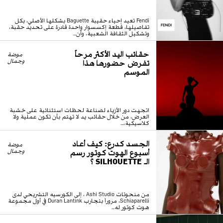
Fendi تعيد إحياء حقيبة Baguette بشكلها الأصلي، بكل
تفاصيلها، قطعة إكسسوار واحدة قادرة على تحديد حقبة،
وتشكيل الثقافة الشعبية، وأن...
حقائب اليد الأكثر مرحاً
موضة
تفرض حضورها هذا
وجمال
الموسم
اتجهت دور الأزياء لصناعة لحظات استثنائية على خشبة
العرض، من خلال حقائب يد لا تهتم بأن تكون عملية ولا
كلاسيكية،...
الجسد كدرع: كيف أعاد
موضة
أسبوع الهوت كوتور رسم
وجمال
الـ SILHOUETTE ؟
من منحوتات Ashi Studio ، إلى الكورسيه التشريحي لدى
Schiaparelli، مروراً بتجارب Duran Lantink في أول مجموعة
هوت كوتور له...