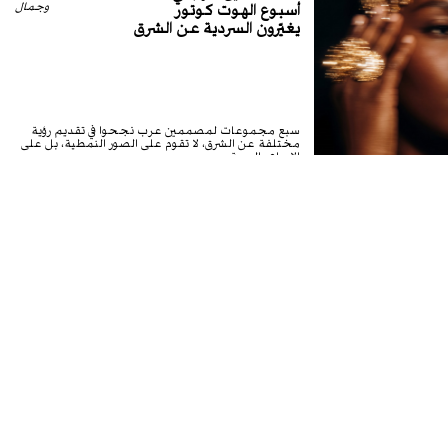
أسبوع الهوت كوتور
وجمال
يغيّرون السردية عن الشرق
سبع مجموعات لمصممين عرب نجحوا في تقديم رؤية
مختلفة عن الشرق، لا تقوم على الصور النمطية، بل على
الإبداع والهوية...
الصف الأمامي لـCHANEL:
موضة
كيف ارتدى المشاهير
وجمال
تصاميم الدار في عرض
الهوت كوتور لعام 2026
من الأبيض المريح الذي ارتداه بيدرو باسكال إلى فستان
لوبيتا نيونغو المغطى بالبتلات، أظهر ضيوف Chanel كيف
يمكن لرموز الدار...
بدايتان جديدتان، دار أزياء
موضة
واحدة: ما الذي تسعى
وجمال
HERMÈS إلى تحقيقه
سيكشف لنا يناير 2027 ما الذي ستؤول إليه Hermès في
لحظة تحول حقيقية تُعد هذه لحظة فارقة تستحق