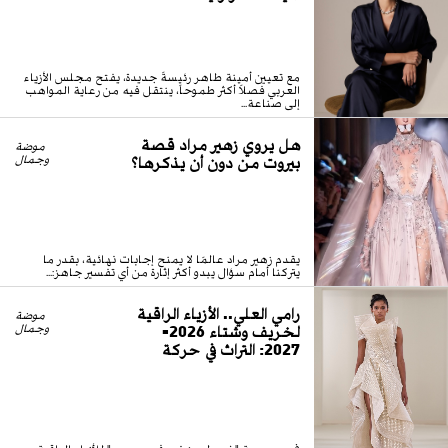
مع تعيين أمينة طاهر رئيسةً جديدة، يفتح مجلس الأزياء
العربي فصلاً أكثر طموحاً، ينتقل فيه من رعاية المواهب
إلى صناعة...
هل يروي زهير مراد قصة
موضة
بيروت من دون أن يذكرها؟
وجمال
يقدم زهير مراد عالمًا لا يمنح إجابات نهائية، بقدر ما
يتركنا أمام سؤال يبدو أكثر إثارة من أي تفسير جاهز:...
رامي العلي.. الأزياء الراقية
موضة
لخريف وشتاء 2026-
وجمال
2027: التراث في حركة