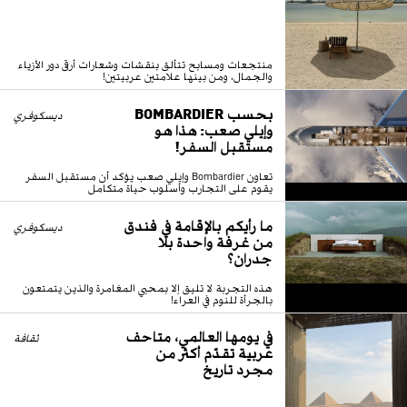
منتجعات ومسابح تتألق بنقشات وشعارات أرقى دور الأزياء
والجمال، ومن بينها علامتين عربيتين!
بحسب BOMBARDIER
ديسكوفري
وإيلي صعب: هذا هو
مستقبل السفر!
تعاون Bombardier وإيلي صعب يؤكد أن مستقبل السفر
يقوم على التجارب وأسلوب حياة متكامل
ما رأيكم بالإقامة في فندق
ديسكوفري
من غرفة واحدة بلا
جدران؟
هذه التجربة لا تليق إلا بمحبي المغامرة والذين يتمتعون
بالجرأة للنوم في العراء!
في يومها العالمي، متاحف
ثقافة
عربية تقدّم أكثر من
مجرد تاريخ