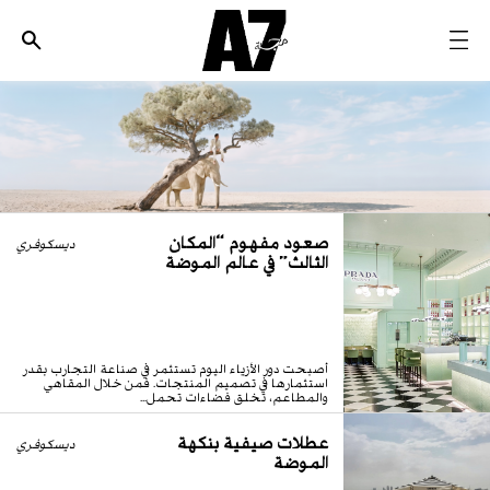
الأخبار
موضة وجمال
ثقافة
ديسكوفري
صعود مفهوم “المكان
ديسكوفري
الثالث” في عالم الموضة
مجوهرات وساعات
مستقبل
EDITORIALS
أصبحت دور الأزياء اليوم تستثمر في صناعة التجارب بقدر
استثمارها في تصميم المنتجات. فمن خلال المقاهي
WHO/HOW
والمطاعم، تخلق فضاءات تحمل...
عطلات صيفية بنكهة
ديسكوفري
الموضة