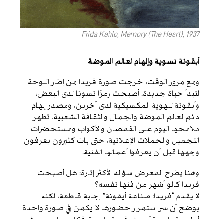
Frida Kahlo, Memory (The Heart), 1937
أيقونة نسوية وإلهام لعالم الموضة
ومع مرور الوقت، خرجت صورة فريدا من إطار اللوحة
لتبدأ حياة جديدة. أصبحت رمزًا نسويًا لدى البعض،
وأيقونة للهوية المكسيكية لدى آخرين، ومصدر إلهام
دائم لعالم الموضة والجمال والثقافة الشعبية. تظهر
ملامحها اليوم على القمصان والأكواب ومستحضرات
التجميل والحملات الإعلانية، حتى بات كثيرون يعرفون
وجهها قبل أن يعرفوا أعمالها الفنية.
وهنا يطرح المعرض سؤاله الأكثر إثارة: هل أصبحت
فريدا كالو أشهر من فنها نفسه؟
لا يقدم “فريدا: صناعة أيقونة” إجابة قاطعة، لكنه
يوضح أن سر استمرار حضورها لا يكمن في صورة واحدة