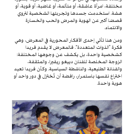
مختلفة، امرأة عاشقة، أو متألمة، أو غاضبة، أو قوية، أو
هشة. استخدمت جسدها وتجربتها الشخصية لتروي
قصصًا أكبر عن الهوية والمرض والحب والخسارة
والانتماء.
ومن هنا تأتي إحدى الأفكار المحورية في المعرض، وهي
فكرة “الذوات المتعددة”. فالمعرض لا يقدم فريدا
كشخصية واحدة، بل يكشف عن وجوهها المختلفة:
الزوجة المخلصة للفنان دييغو ريفيرا، والمثقفة،
والفنانة الطليعية، والناشطة السياسية. وكأن فريدا تعيد
اختراع نفسها باستمرار، رافضة أن تُختزل في دور واحد أو
هوية واحدة.