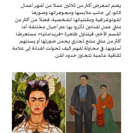
يضم المعرض أكثر من ثلاثين عملًا من أشهر أعمال
كالو، إلى جانب ملابسها ومجوهراتها وصورها
الفوتوغرافية ومقتنياتها الشخصية، فضلًا عن أكثر من
مئتي عمل لفنانين تأثروا بها عبر أجيال مختلفة. أما
القسم الأخير، فيتناول ظاهرة «فريدامانيا»، مستعرضًا
أكثر من مئتي منتج تجاري يحمل صورتها أو يستلهم
أسلوبها، في محاولة لفهم كيف تحولت الفنانة إلى علامة
ثقافية عالمية تتجاوز حدود الفن.