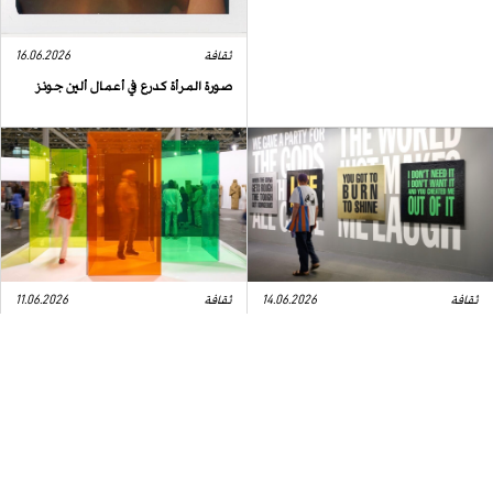
ثقافة
16.06.2026
صورة المرأة كدرع في أعمال ألين جونز
ثقافة
14.06.2026
ثقافة
11.06.2026
Art Basel 2026: الفن يخرج إلى
7 عروض لا يمكن تفويتها في “آرت بازل
الشارع
2026”