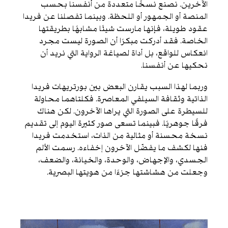
الآخرين. نصنع نسخًا متعددة من أنفسنا بحسب
المنصة أو الجمهور أو اللحظة. وبينما تفصلنا عن فريدا
عقود طويلة، فإنها مارست شيئًا مشابهًا بطريقتها
الخاصة. فقد أدركت مبكرًا أن الصورة ليست مجرد
انعكاس للواقع، بل أداة لصياغة الرواية التي نريد أن
نحكيها عن أنفسنا.
وربما لهذا السبب يقارن البعض بين بورتريهات فريدا
الذاتية وثقافة السيلفي المعاصرة. فكلتاهما محاولة
للسيطرة على الصورة التي يراها الآخرون. لكن هناك
فرقًا جوهريًا. فبينما تسعى صور كثيرة اليوم إلى تقديم
نسخة محسنة أو مثالية من الذات، استخدمت فريدا
فنها لكشف ما يفضّل الآخرون إخفاءه. رسمت الألم
الجسدي، والإجهاض، والوحدة، والخيانة، والضعف،
وجعلت من هشاشتها جزءًا من هويتها البصرية.