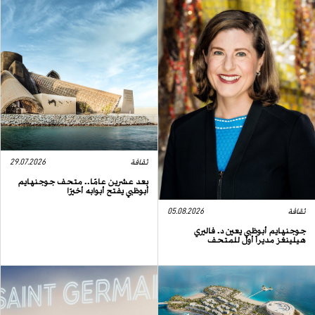
ثقافة
29.07.2026
بعد عشرين عامًا.. متحف جوجنهايم
أبوظبي يفتح أبوابه أخيرًا
ثقافة
05.08.2026
جوجنهايم أبوظبي يعين د. فاليري
هيلينغز مديراً أول للمتحف