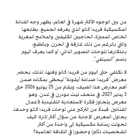
من بين الوجوه الأكثر شهرة في العالم، يظهر وجه الفنانة
المكسيكية فريدا كالو الذي يعرفه الجميع، بطابعها
الخاص المميزة، الحاجبين الكثيفين والملامح المغرية
والتي بالرغم من ذلك غارقة في الحزن. وبالطبع،
بابتكارها للوحات التصوير الذاتي، أو كما يعرف اليوم
باسم “السيلفي”.
لا نكتفي حتى اليوم من فريدا كالو وفنها، لذلك، يحضر
معرض “فريدا: صناعة أيقونة” ليحظى بمكانه ضمن
أهم معارض هذا الصيف، ويقام من 25 يونيو 2026 حتى
3 يناير 2027، في متحف تيت مودرن في لندن. وهو
معرض يتجاوز فكرة الاستعادية التقليدية لأعمال
الفنانين. فبدلًا من التركيز على لوحات فريدا كالو وحدها،
يحاول المعرض الإجابة عن سؤال أكثر إثارة: كيف
تحولت رسامة مكسيكية إلى واحدة من أكثر
الشخصيات تأثيرًا وحضورًا في الثقافة العالمية؟