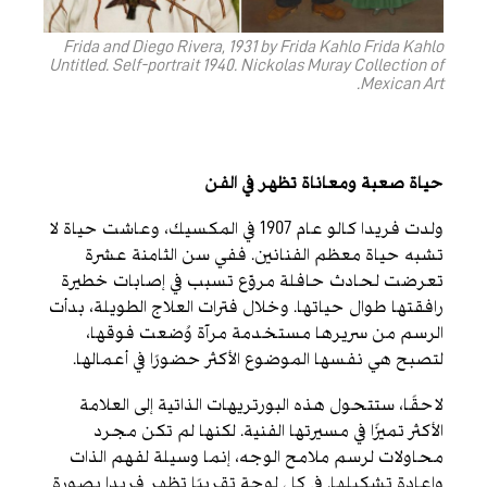
Frida and Diego Rivera, 1931 by Frida Kahlo Frida Kahlo
Untitled. Self-portrait 1940. Nickolas Muray Collection of
Mexican Art.
حياة صعبة ومعاناة تظهر في الفن
ولدت فريدا كالو عام 1907 في المكسيك، وعاشت حياة لا
تشبه حياة معظم الفنانين. ففي سن الثامنة عشرة
تعرضت لحادث حافلة مروّع تسبب في إصابات خطيرة
رافقتها طوال حياتها. وخلال فترات العلاج الطويلة، بدأت
الرسم من سريرها مستخدمة مرآة وُضعت فوقها،
لتصبح هي نفسها الموضوع الأكثر حضورًا في أعمالها.
لاحقًا، ستتحول هذه البورتريهات الذاتية إلى العلامة
الأكثر تميزًا في مسيرتها الفنية. لكنها لم تكن مجرد
محاولات لرسم ملامح الوجه، إنما وسيلة لفهم الذات
وإعادة تشكيلها. في كل لوحة تقريبًا تظهر فريدا بصورة