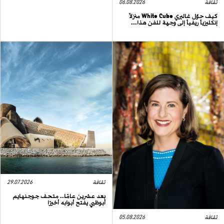
ثقافة
06.08.2026
كيف حوّل غاليري White Cube منزلاً
إنكليزياً ريفياً إلى وجهة للفن هذا...
ثقافة
29.07.2026
بعد عشرين عامًا.. متحف جوجنهايم
أبوظبي يفتح أبوابه أخيرًا
ثقافة
05.08.2026