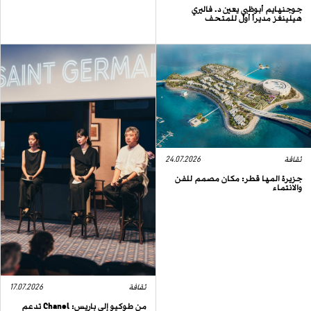
جوجنهايم أبوظبي يعين د. فاليري
هيلينغز مديراً أول للمتحف
ثقافة
24.07.2026
جزيرة المها قطر: مكان مصمم للفن
والانتماء
ثقافة
17.07.2026
من طوكيو إلى باريس: Chanel تدعم