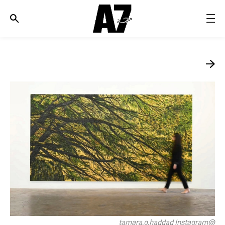
الأخبار
موضة وجمال
ثقافة
ديسكوفري
مجوهرات وساعات
مستقبل
EDITORIALS
WHO/HOW
@tamara.g.haddad Instagram