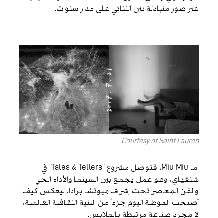
عبر صور متبادلة بين الثنائي على مدار سنوات.
Courtesy of Saint Lauren
أما Miu Miu، فتواصل مشروع “Tales & Tellers” في
شنغهاي، وهو عمل يجمع بين السينما والأداء الحي
والفن المعاصر تحت إشراف ميوتشا برادا، ليعكس كيف
أصبحت الموضة اليوم جزءاً من البنية الثقافية العالمية،
لا مجرد صناعة مرتبطة بالملابس.