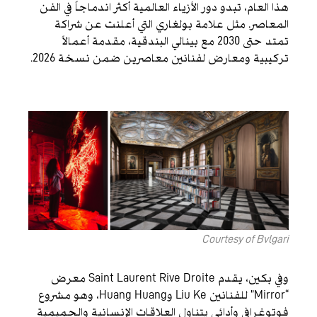
هذا العام، تبدو دور الأزياء العالمية أكثر اندماجاً في الفن
المعاصر. مثل علامة بولغاري التي أعلنت عن شراكة
تمتد حتى 2030 مع بينالي البندقية، مقدمة أعمالاً
تركيبية ومعارض لفنانين معاصرين ضمن نسخة 2026.
Courtesy of Bvlgari
وفي بكين، يقدم Saint Laurent Rive Droite معرض
“Mirror” للفنانين Liu Ke وHuang Huang، وهو مشروع
فوتوغرافي وأدائي يتناول العلاقات الإنسانية والحميمية