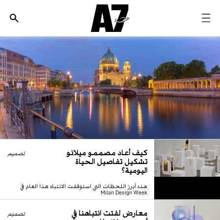
الأخبار
موضة وجمال
ثقافة
ديسكوفري
مجوهرات وساعات
مستقبل
كيف أعاد مصممو ميلانو
EDITORIALS
تصميم
تشكيل تفاصيل الحياة
اليومية؟
WHO/HOW
هذه أبرز اللحظات التي استوقفت الانتباه هذا العام في
Milan Design Week
معارض لفتت انتباهنا في
تصميم
أسبوع ميلانو للتصميم