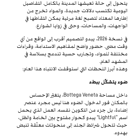
يتحول إلى حالة تعيشها المدينة بالكامل. التفاصيل
اليومية تكتسب دلالات جديدة، والمواد تخرج من
إطارها المعتاد لتصبح لغة مرئية يمكن التقاطها في
الواجهات، والمساحات، وحتى في زوايا الشوارع.
في نسخة 2026، يبدو التصميم أقرب إلى الواقع من أي
وقت مضى. حضور واضح لمفاهيم الاستدامة، وقراءات
مختلفة للمواد، وتجارب حسية تندمج بسلاسة في
المشهد العام.
وهذه أبرز اللحظات التي استوقفت الانتباه هذا العام:
ضوء يتشكّل ببطء
داخل مساحة Bottega Veneta، يتغيّر الإحساس
بالمكان فور الدخول. الضوء هنا ليس مجرد عنصر
إضاءة، بل جزء من التكوين نفسه. العمل الذي يحمل
اسم “Lightful” يبدو كحوار مفتوح بين الخامة والظل،
حيث تتحول شرائط الجلد إلى منحوتات معلّقة تنبض
بهدوء.