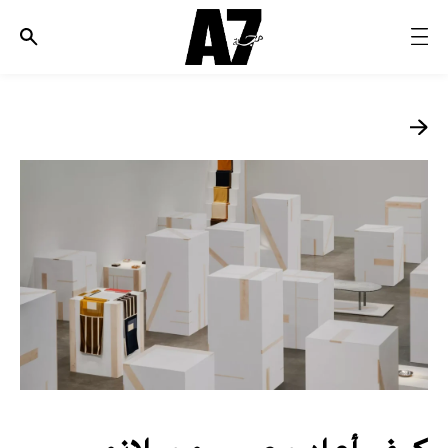
الأخبار
موضة وجمال
ثقافة
ديسكوفري
مجوهرات وساعات
مستقبل
EDITORIALS
WHO/HOW
كيف أعاد مصممو ميلانو