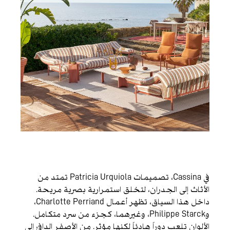
في Cassina، تصميمات Patricia Urquiola تمتد من
الأثاث إلى الجدران، لتخلق استمرارية بصرية مريحة.
داخل هذا السياق، تظهر أعمال Charlotte Perriand،
وPhilippe Starck، وغيرهما، كجزء من سرد متكامل.
الألوان تلعب دوراً هادئاً لكنها مؤثر. من الأصفر الدافئ إلى