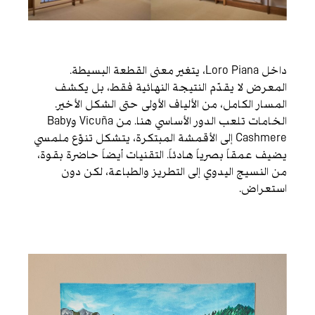
داخل Loro Piana، يتغير معنى القطعة البسيطة.
المعرض لا يقدّم النتيجة النهائية فقط، بل يكشف
المسار الكامل، من الألياف الأولى حتى الشكل الأخير.
الخامات تلعب الدور الأساسي هنا. من Vicuña وBaby
Cashmere إلى الأقمشة المبتكرة، يتشكل تنوّع ملمسي
يضيف عمقاً بصرياً هادئاً. التقنيات أيضاً حاضرة بقوة،
من النسيج اليدوي إلى التطريز والطباعة، لكن دون
استعراض.