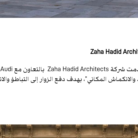
 مع Audi عملًا يحمل عنوان
والانكماش المكاني”، بهدف دفع الزوار إلى التباطؤ وال