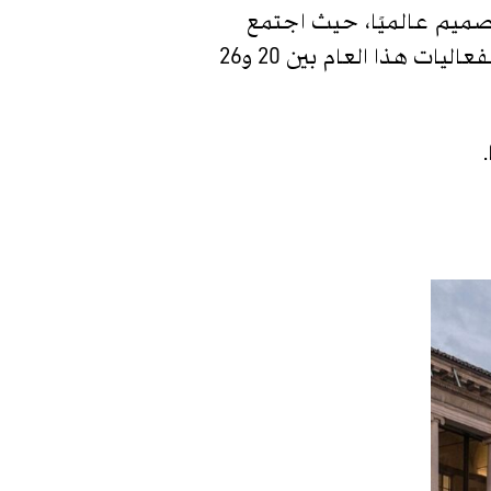
منصات التصميم عالميًا، حيث اجتمع
مئات المصممين والمعماريين والعلامات التجارية من مختلف أنحاء العالم. أقيمت الفعاليات هذا العام بين 20 و26