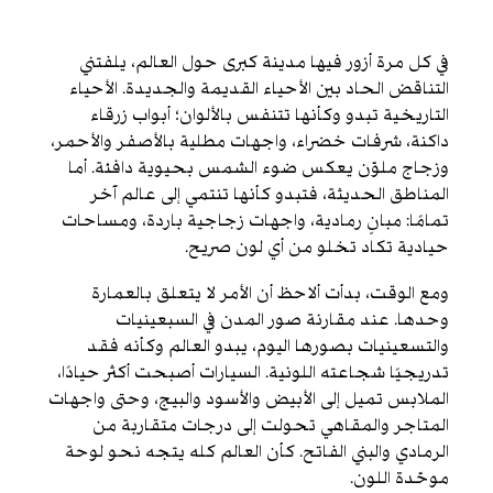
في كل مرة أزور فيها مدينة كبرى حول العالم، يلفتني
التناقض الحاد بين الأحياء القديمة والجديدة. الأحياء
التاريخية تبدو وكأنها تتنفس بالألوان؛ أبواب زرقاء
داكنة، شرفات خضراء، واجهات مطلية بالأصفر والأحمر،
وزجاج ملوّن يعكس ضوء الشمس بحيوية دافئة. أما
المناطق الحديثة، فتبدو كأنها تنتمي إلى عالم آخر
تمامًا: مبانٍ رمادية، واجهات زجاجية باردة، ومساحات
حيادية تكاد تخلو من أي لون صريح.
ومع الوقت، بدأت ألاحظ أن الأمر لا يتعلق بالعمارة
وحدها. عند مقارنة صور المدن في السبعينيات
والتسعينيات بصورها اليوم، يبدو العالم وكأنه فقد
تدريجيًا شجاعته اللونية. السيارات أصبحت أكثر حيادًا،
الملابس تميل إلى الأبيض والأسود والبيج، وحتى واجهات
المتاجر والمقاهي تحولت إلى درجات متقاربة من
الرمادي والبني الفاتح. كأن العالم كله يتجه نحو لوحة
موحّدة اللون.