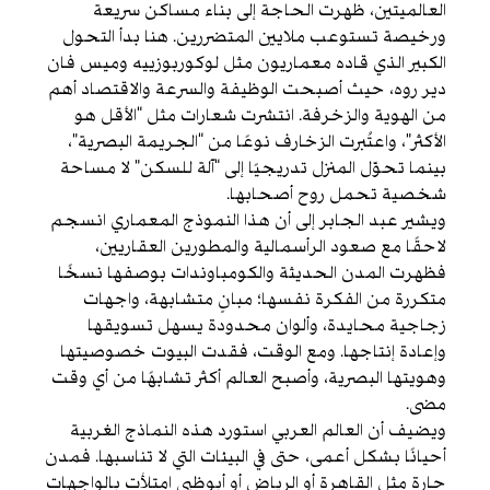
العالميتين، ظهرت الحاجة إلى بناء مساكن سريعة
ورخيصة تستوعب ملايين المتضررين. هنا بدأ التحول
الكبير الذي قاده معماريون مثل لوكوربوزييه وميس فان
دير روه، حيث أصبحت الوظيفة والسرعة والاقتصاد أهم
من الهوية والزخرفة. انتشرت شعارات مثل “الأقل هو
الأكثر”، واعتُبرت الزخارف نوعًا من “الجريمة البصرية”،
بينما تحوّل المنزل تدريجيًا إلى “آلة للسكن” لا مساحة
شخصية تحمل روح أصحابها.
ويشير عبد الجابر إلى أن هذا النموذج المعماري انسجم
لاحقًا مع صعود الرأسمالية والمطورين العقاريين،
فظهرت المدن الحديثة والكومباوندات بوصفها نسخًا
متكررة من الفكرة نفسها؛ مبانٍ متشابهة، واجهات
زجاجية محايدة، وألوان محدودة يسهل تسويقها
وإعادة إنتاجها. ومع الوقت، فقدت البيوت خصوصيتها
وهويتها البصرية، وأصبح العالم أكثر تشابهًا من أي وقت
مضى.
ويضيف أن العالم العربي استورد هذه النماذج الغربية
أحيانًا بشكل أعمى، حتى في البيئات التي لا تناسبها. فمدن
حارة مثل القاهرة أو الرياض أو أبوظبي امتلأت بالواجهات