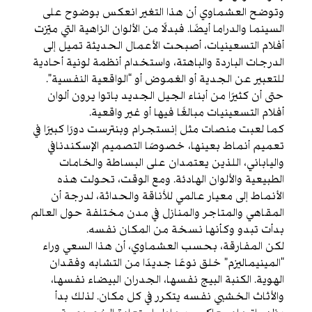
وتوضح العشماوي أن هذا التغير انعكس بوضوح على
السينما والدراما أيضًا. فبدلًا من الألوان الزاهية التي ميّزت
أفلام التسعينيات، أصبحت الأعمال الحديثة تميل إلى
الدرجات الباردة والباهتة، واستخدام أنظمة لونية أحادية
للتعبير عن الجدية أو الغموض أو “الواقعية النفسية”.
حتى أن كثيرًا من أبناء الجيل الجديد باتوا يرون ألوان
أفلام التسعينيات مبالغًا فيها أو غير واقعية.
كما لعبت منصات مثل إنستجرام وبنترست دورًا كبيرًا في
تعميم أنماط بعينها، خصوصًا التصميم الإسكندنافي
والياباني، اللذين يعتمدان على البساطة والخامات
الطبيعية والألوان الهادئة. ومع الوقت، تحولت هذه
الأنماط إلى معيار عالمي للأناقة والحداثة، لدرجة أن
المقاهي والمتاجر والمنازل في مدن مختلفة حول العالم
بدأت تبدو وكأنها نسخة من المكان نفسه.
لكن المفارقة، بحسب العشماوي، أن هذا السعي وراء
“المينيماليزم” خلق نوعًا جديدًا من التشابه وفقدان
الهوية. الكنبة البيج نفسها، الجدران البيضاء نفسها،
والأثاث الخشبي نفسه يتكرر في كل مكان. لذلك بدأ