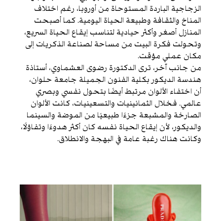
الزجاجية الباردة المستوحاة من أوروبا، رغم اختلاف
المناخ والثقافة وطبيعة الحياة اليومية. كما أصبحت
المنازل أصغر وأكثر حيادية لتناسب إيقاع الحياة السريع،
وتحولت فكرة البيت من مساحة لصناعة الذكريات إلى
مكان عملي مؤقت.
من جانب آخر، ترى الدكتورة رضوى العشماوي، أستاذة
هندسة الديكور بكلية الفنون الجميلة جامعة حلوان،
أن اختفاء الألوان مرتبط أيضًا بتحول نفسي وبصري
عالمي. فخلال الثمانينيات والتسعينيات، كانت الألوان
الصارخة والمشبعة جزءًا طبيعيًا من الموضة والسينما
والديكور، لأن إيقاع الحياة نفسه كان أكثر هدوءًا وتفاؤلًا،
وكانت هناك رغبة عامة في البهجة والانطلاق.