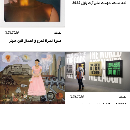
ثقة هادئة خيّمت على آرت بازل 2026
ثقافة
16.06.2026
صورة المرأة كدرع في أعمال ألين جونز
ثقافة
14.06.2026
Art Basel 2026: الفن يخرج إلى
الشارع
ثقافة
13.06.2026
لماذا لا يزال العالم مهووساً بفريدا
كالو؟