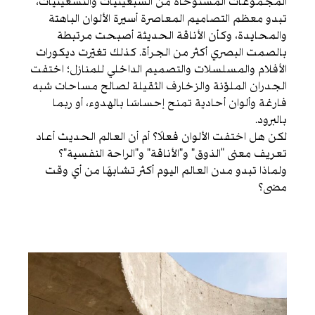
المجموعات المستوحاة من السبعينيات والتسعينيات،
تبدو معظم التصاميم المعاصرة أسيرة الألوان الباهتة
والمحايدة، وكأن الأناقة الحديثة أصبحت مرتبطة
بالصمت البصري أكثر من الجرأة. كذلك تغيّرت ديكورات
الأفلام والمسلسلات والتصميم الداخلي للمنازل؛ اختفت
الجدران الملوّنة والزخارف الثقيلة لصالح مساحات شبه
فارغة وألوان أحادية تمنح إحساسًا بالهدوء، أو ربما
بالبرود.
لكن هل اختفت الألوان فعلًا؟ أم أن العالم الحديث أعاد
تعريف معنى “الذوق” و”الأناقة” و”الراحة النفسية”؟
ولماذا تبدو مدن العالم اليوم أكثر تشابهًا من أي وقت
مضى؟