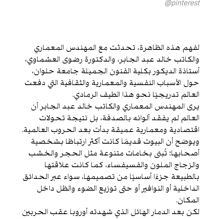
pinterest@
لفهم هذه الظاهرة، تحدثت مع المهندس المعماري
والكاتب خالد عبد الجابر، والدكتورة رضوى العشماوي،
أستاذة الديكور بكلية الفنون الجميلة جامعة حلوان،
حول الأسباب النفسية والمعمارية والثقافية التي دفعت
العالم تدريجيًا نحو هذا الطيف الرمادي.
يرى المهندس المعماري والكاتب خالد عبد الجابر أن
العالم لم يفقد ألوانه بالصدفة، بل نتيجة تحولات
اقتصادية ومعمارية عميقة بدأت بعد الحروب العالمية.
ويوضح أن البيوت قديمًا كانت أكثر ارتباطًا بشخصية
أصحابها؛ تُبنى بخامات متنوعة مثل الحجر والخشب
والزجاج الملون والفسيفساء، كما كانت علاقتها
بالطبيعة جزءًا أساسيًا من تصميمها، سواء عبر الحدائق
الداخلية أو النوافير أو حتى توزيع الضوء والظل داخل
المكان.
لكن بعد الدمار الهائل الذي شهدته أوروبا عقب الحربين