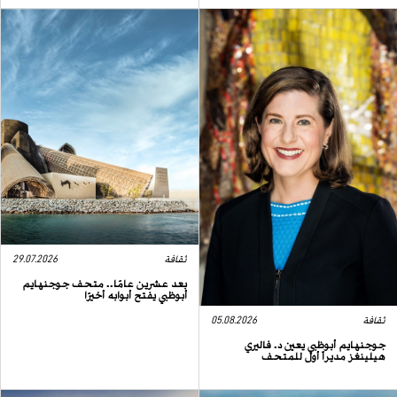
ثقافة
29.07.2026
بعد عشرين عامًا.. متحف جوجنهايم
أبوظبي يفتح أبوابه أخيرًا
ثقافة
05.08.2026
جوجنهايم أبوظبي يعين د. فاليري
هيلينغز مديراً أول للمتحف