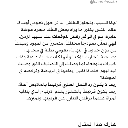
naomiosaka@
لهذا السبب، يتجاوز النقاش الدائر حول نعومي أوساكا
عالم التنس بكثير. ما يراه بعض النقّاد مجرد موضة
عابرة، هو في الواقع رفض لتوقعات عفا عليها الزمن.
فهي تمثّل نموذجاً مختلفاً، متحرراً من القيود ومبدعاً
من دون حدود. في النهاية، نعومي بطلة في مجالها،
وصاحبة إنجازات تؤكد لو أنها كانت شابة عادية وذات
خيارات متوقعة، لما وصلت إلى التصنيف الذي وصلت
إليه اليوم. فلماذا نقبل إبداعها في الرياضة ونرفضه في
الموضة؟
ربما لا يكون رد الفعل السلبي مُرتبطاً بالملابس أصلًا.
ربما يكون مُرتبطاً بالشعور بعدم الارتياح الذي ينتاب
المرأة عندما ترفض التنازل عن فرديتها وتميزها.
شارك هذا المقال