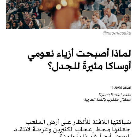
naomiosaka@
لماذا أصبحت أزياء نعومي
أوساكا مثيرةً للجدل؟
4 June 2026
بقلم Dyana Farhat
المقال مكتوب باللغة العربية
شياكتها اللافتة للأنظار على أرض الملعب
جعلتها محط إعجاب الكثيرين وعرضةً لانتقاد
البعض أيضاً. فماذا يقولون؟