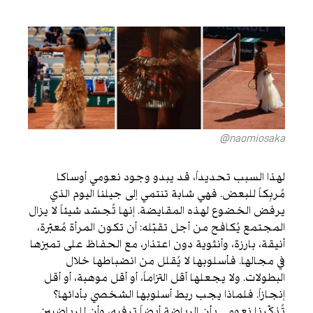
naomiosaka@
لهذا السبب تحديداً، قد يبدو وجود نعومي أوساكا
مُربِكاً للبعض. فهي شابة تنتمي إلى جيلنا اليوم الذي
يرفض الخضوع لهذه المقايضة. إنها تُجسّد شيئاً لا يزال
المجتمع يُكافح من أجل تقبّله: أن تكون المرأة مُعبّرة،
أنيقة، بارزة، وأنثوية دون اعتذار، مع الحفاظ على تميزها
في مجالها. فأسلوبها لا يُقلل من انضباطها خلال
البطولات. ولا يجعلها أقل التزاماً، أو أقل موهبة، أو أقل
إنجازاً. فلماذا يجب ربط أسلوبها الشخصي بأدائها؟
تُذكّرنا نعومي بأن الرياضة أيضاً ترفيه، وأن للرياضيين