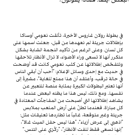
في بطولة رولان غاروس الأخيرة، تألقت نعومي أوساكا
بإطلالات جريئة لم نعهدها من قبل، جعلت اسمها على
كل لسان. وعلى الرغم من تأكيد النجمة الشابة بشكل
متكرر أنها لا تسعى وراء الأضواء، لا تزال الأنظار تلاحقها
وتتفحّص إطلالاتها عن كثب. نعومي كانت قد أوضحت
في حديث مع إحدى وسائل الإعلام: “أحب أن أبقي الناس
في حالة ترقب، وأعتقد أن هذا ممتع للغاية”، مشيرةً إلى
أنها تعتبر البطولات الكبيرة بمثابة منصة للتعبير عن
نفسها.. ومع ذلك، ليس هذا ما يظنه البعض عندما
يشاهد إطلالاتها التي أصبحت من المفاجآت المعتادة في
كل مباراة. فعندما تطلّ على أرض الملعب بملابس
جريئة وغير متوقعة، غالباً ما تطاردها تعليقات مثل:
“اذهبي إلى عرض أزياء”، “هذا ليس حفل الميت غالا”،
“إنها تسعى فقط للفت الأنظار”، “ركّزي على التنس.”