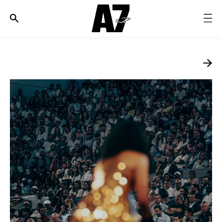
الأخبار
موضة وجمال
ثقافة
ديسكوفري
مجوهرات وساعات
مستقبل
EDITORIALS
WHO/HOW