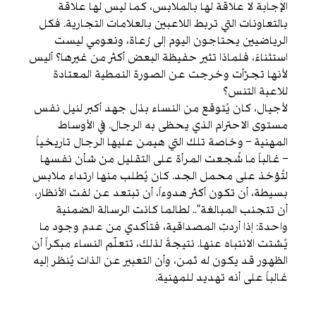
الإجابة لا علاقة لها بالملابس، كما ليس لها علاقة
بالتعاونات التي تربط اللاعبين بالعلامات التجارية. فكل
الرياضيين يحتاجون اليوم إلى رُعاة، ونعومي ليست
استثناءً، فلماذا تثير حفيظة البعض أكثر من غيرها؟ أليس
لأنها تجرّأت وخرجت عن الصورة النمطية المعتادة
للاعبة التنس؟
لأجيال، كان يُتوقع من النساء بذل جهد أكبر لنيل نفس
مستوى الاحترام الذي يحظى به الرجال. في الأوساط
المهنية – وخاصة تلك التي هيمن عليها الرجال تاريخياً
– غالباً ما شُجعت المرأة على التقليل من شأن نفسها
لتُؤخذ على محمل الجد. كان يُطلب منها ارتداء ملابس
بسيطة، أن تكون أكثر هدوءاً، أن تبتعد عن لفت الأنظار،
أن تتجنب المبالغة”.. لطالما كانت الرسالة الضمنية
واحدة: إذا أردتِ المصداقية، فتأكدي من عدم وجود ما
يُشتت الانتباه عنها. نتيجةً لذلك، تتعلّم النساء مبكراً أن
الظهور قد يكون له ثمن، وأن التعبير عن الذات يُنظر إليه
غالباً على أنه تهديد للمهنية.