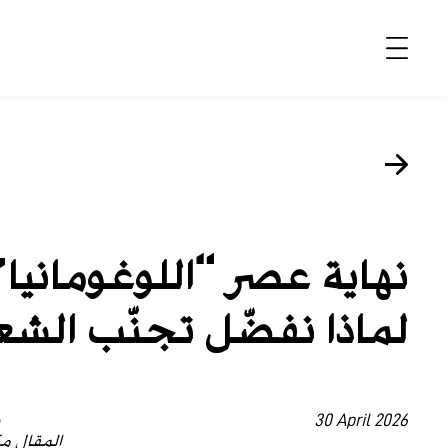
الأخبار
موضة وجمال
ثقافة
نهاية عصر “اللوغومانيا”
ديسكوفري
لماذا نفضّل تجنّب الشع
مجوهرات وساعات
مستقبل
EDITORIALS
30 April 2026
ب
المقال مك