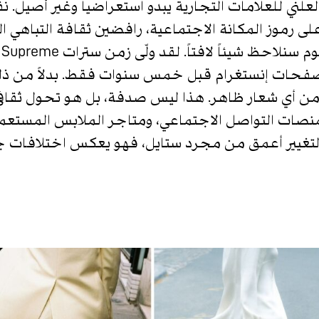
العلني للعلامات التجارية يبدو استعراضياً وغير أصيل. 
ى رموز المكانة الاجتماعية، رافضين ثقافة التباهي ا
ى صفحات إنستغرام قبل خمس سنوات فقط. بدلاً من ذلك
ة من أي شعار ظاهر. هذا ليس صدفة، بل هو تحول ثقاف
منصات التواصل الاجتماعي، ومتاجر الملابس المستعم
ا التغيير أعمق من مجرد ستايل، فهو يعكس اختلافات ج