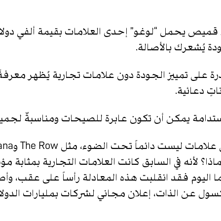
 قميص يحمل “لوغو” إحدى العلامات بقيمة ألفي دولار ي
ة يُشعرك بالأصالة.
رة على تمييز الجودة دون علامات تجارية يُظهر معرفةً
تٍ دعائية.
ستدامة يمكن أن تكون عابرة للصيحات ومناسبةٌ لجميع
لوب خاص Understated. لماذا؟ لأنه في السابق كانت العلامات التجارية ب
ما اليوم فقد انقلبت هذه المعادلة رأساً على عقب، وأص
ر كسول عن الذات، إعلان مجاني لشركات بمليارات الدولا