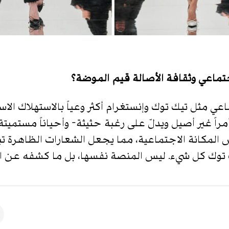
تماعي وثقافة الأصالة قيم الموضة؟
ي مثل تيك توك وإنستغرام أكثر وعياً بالاستهلاك الاس
أمراً غير أصيل ويدلّ على رغبة حثيثة- وأحياناً مستمي
ض المكانة الاجتماعية، مما يجعل الشعارات الظاهرة تب
 تيك توك كل شيء. ليس المنصة نفسها، بل ما كشفه عن ال