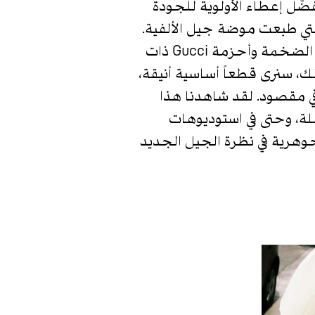
نفضّل إعطاء الأولوية للجودة
لتي طبعت موضة جيل الألفية.
لو تجولنا في أي حرم جامعي اليوم سنلاحظ شيئاً لافتاً. لقد ولّى زمن سترات Supreme الضخمة وأحزمة Gucci ذات
، سنرى قطعاً أساسية أنيقة،
ي مقصود. لقد شاهدنا هذا
لة، وحتى في استوديوهات
وهرية في نظرة الجيل الجديد