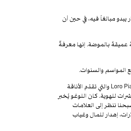
بدو مبالغاً فيه، في حين أن
 عميقةً بالموضة. إنها معرفةٌ
 المواسم والسنوات.
وهذا ما يفسّر إقبالنا الكبير على علامات ليست دائماً تحت الضوء، مثل The Row وLoro Piana والتي تقدّم الأناقة
مثابة مؤشرات للهوية. كان اللوغو يُخبر
بحنا ننظر إلى العلامات
رات، إهدار للمال وغياب