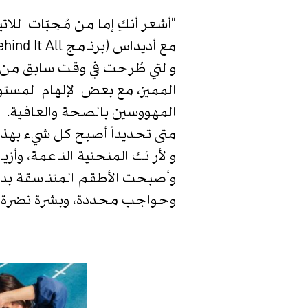
“أشعر أنكِ إما من مُحِبّات ال
والتي طُرحت في وقت سابق من ه
المميز، مع بعض الإلهام المست
المهووسين بالصحة والعافية.
متى تحديداً أصبح كل شيء بهذا 
والأرائك المنحنية الناعمة، وأ
وأصبحت الأطقم المتناسقة بدقة 
وحواجب محددة، وبشرة نضرة، وف