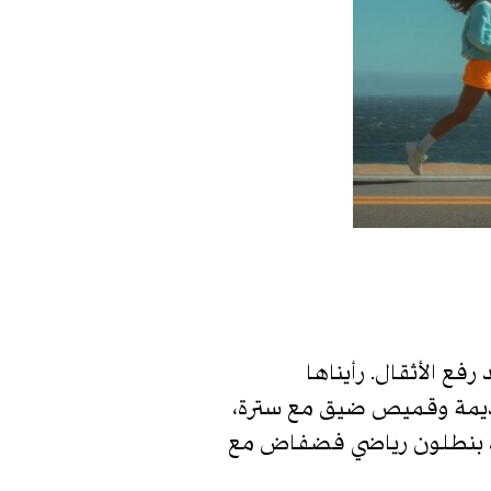
ع الأثقال. رأيناها
ديمة وقميص ضيق مع سترة،
س، بنطلون رياضي فضفاض مع