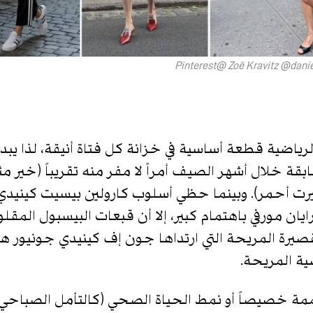
Pinterest@ Zoë Kravitz @dani
اضية قطعة أساسية في خزانة كل فتاة أنيقة، لذا يبدو
ة خلال أشهر الصيف أمراً لا مفر منه تقريباً )خير مثا
رت أحمر(. وبينما حظي أسلوب كارولين بيسيت كينيدي 
مورفي باهتمام كبير، إلا أن قبعات البيسبول المقلوب
قصيرة المريحة التي ارتداها جون إف كينيدي جونيور هي
ية المريحة.
صممة خصيصاً أو نمط الحياة الصحي )كالتأمل الصباحي، و