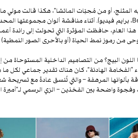
لاتيه المثلج، أو من مُحِبّات الماتشا”، هكذا قالت م
مع أديداس )برنامج Behind It All، برايم فيديو(. أثناء مناقشة ألوان مجمو
ذا العام، حافظت المؤثرة التي تحولت إلى رائدة أعما
وحى من رموز نمط الحياة )أو بالأحرى الصور النمطية(
اللون البيج؟ من التصاميم الداخلية المستوحاة من إي
زياء “الفخامة الهادئة”، كان هناك تقدير جماعي لكل ما
بألوانها المرهفة – والتي تُنسق عادةً مع تسريحة شعر
جوة واضحة بين الفخذين – الزي الرسمي لـ”أميرة ال