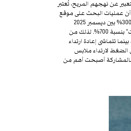
عبير عن نهجهم المريح، تُعتبر
ً أن عمليات البحث على موقع
eBay عن “ملابس رياضية قديمة” و”ملابس رياضية من التسعينيات” قد زادت بنسبة 300% بين ديسمبر 2025
ومارس من هذا العام، بينما ارتفعت عمليات البحث عن “أحذية ريبوك من التسعينيات” بنسبة 700%. لذلك من
ينما تتماشى إعادة ارتداء
 الضغط لارتداء ملابس
– فالمشاركة أصبحت أهم من