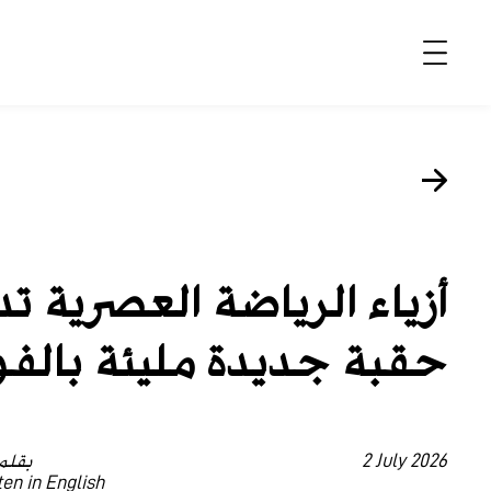
الأخبار
موضة وجمال
ثقافة
أزياء الرياضة العصرية ت
ديسكوفري
حقبة جديدة مليئة بالف
مجوهرات وساعات
مستقبل
EDITORIALS
2 July 2026
بقلم re Carruthers
tten in English