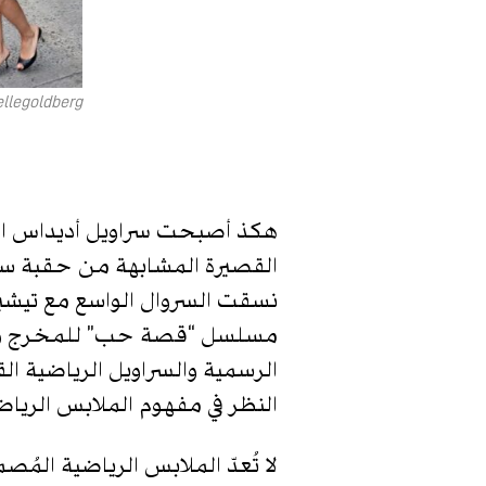
ellegoldberg
هكذ أصبحت سراويل أديداس الري
القصيرة المشابهة من حقبة سابق
نسقت السروال الواسع مع تيشي
مسلسل “قصة حب” للمخرج رايان 
الرسمية والسراويل الرياضية ال
النظر في مفهوم الملابس الرياض
لا تُعدّ الملابس الرياضية المُ