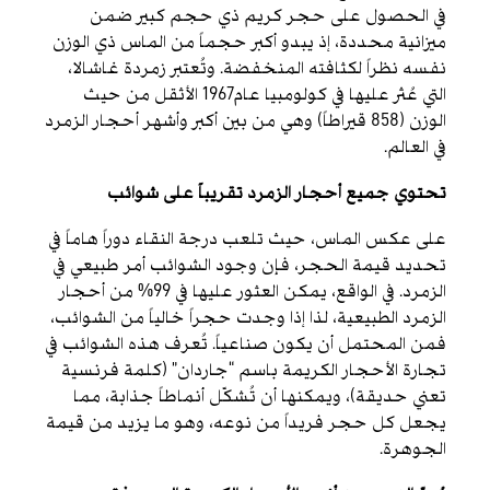
في الحصول على حجر كريم ذي حجم كبير ضمن
ميزانية محددة، إذ يبدو أكبر حجماً من الماس ذي الوزن
نفسه نظراً لكثافته المنخفضة. وتُعتبر زمردة غاشالا،
التي عُثر عليها في كولومبيا عام1967 الأثقل من حيث
الوزن )858 قيراطاً( وهي من بين أكبر وأشهر أحجار الزمرد
في العالم.
تحتوي جميع أحجار الزمرد تقريباً على شوائب
على عكس الماس، حيث تلعب درجة النقاء دوراً هاماً في
تحديد قيمة الحجر، فإن وجود الشوائب أمر طبيعي في
الزمرد. في الواقع، يمكن العثور عليها في 99% من أحجار
الزمرد الطبيعية، لذا إذا وجدت حجراً خالياً من الشوائب،
فمن المحتمل أن يكون صناعياً. تُعرف هذه الشوائب في
تجارة الأحجار الكريمة باسم “جاردان” )كلمة فرنسية
تعني حديقة(، ويمكنها أن تُشكّل أنماطاً جذابة، مما
يجعل كل حجر فريداً من نوعه، وهو ما يزيد من قيمة
الجوهرة.