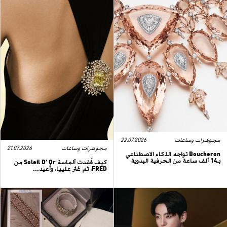
مجوهرات وساعات
22.07.2026
مجوهرات وساعات
21.07.2026
Boucheron تواجه الذكاء الاصطناعي
بـ14 ألف ساعة من الحرفية اليدوية
كيف فُقدت ألماسة Soleil D’ Or من
FRED، ثم عُثر عليها، وأُعيد...