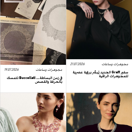
مجوهرات وساعات
21.07.2026
مجوهرات وساعات
19.07.2026
سفير Graff الجديد يُبشّر برؤية عصرية
للمجوهرات الراقية
في زمن البساطة… Buccellati تتمسك
بالحرفة والقصص