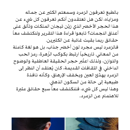
بالطبع تعرفون الزمرد وسمعتم الكثير عن جماله
ومزاياه، لكن هل تعتقدون أنكم تعرفون كل شيء عن
هذا الحجر الأخضر الذي زيّن تيجان الملكات وتألق على
أعناق النجمات؟ تابعوا قراءة هذا التقرير ولنكتشف معاً
حقائق ربما بقيت غائبة عن الكثيرين.
فالزمرد ليس مجرد لون أخضر جذاب، بل هو لغة كاملة
من المعاني. تاريخياً ارتبط بكوكب الزُهرة، رمز الحب
والتوازن، ولذلك اعتُبر حجر الحقيقة العاطفية والوضوح
الداخلي. في الثقافات القديمة، كان يُعتقد أن النظر إلى
الزمرد يهدّئ العين ويخفف الإرهاق، وكأنه نافذة
طبيعية إلى حالة من السكون الذهني.
وهذا ليس كل شيء، فلنكتشف معاً سبع حقائق مثيرة
للاهتمام عن الزمرد..