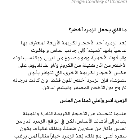
Image: Courtesy of Chopard
ما الذي يجعل الزمرد أخضر؟
يُعد الزمرد أحد الأحجار الكريمة الأربعة المعترف بها
عالمياً بأنها “ثمينة” )إلى جانب الماس والياقوت
والياقوت الأحمر(، وهو مصنوع من البريل. ويكتسب لونه
الأخضر من آثار ضئيلة من الكروم و/أو الفاناديوم. على
عكس الأحجار الكريمة الأخرى، التي تتوافر بألوان
متنوعة، فإن الزمرد أخضر اللون فقط، وإن كانت درجاته
تتراوح بين الأخضر المصفر واليشم الداكن.
الزمرد أندر وأغلى ثمناً من الماس
عندما نتحدث عن الأحجار الكريمة النادرة والثمينة،
يتبادر إلى أذهاننا الألماس، لكن في الواقع، الزمرد أندر من
الماس بأكثر من عشرين ضعفاً، ولذلك غالباً ما يكون
سعره أعلى. مع ذلك، يُعدّ الزمرد خياراً مثالياً لمَن يرغب