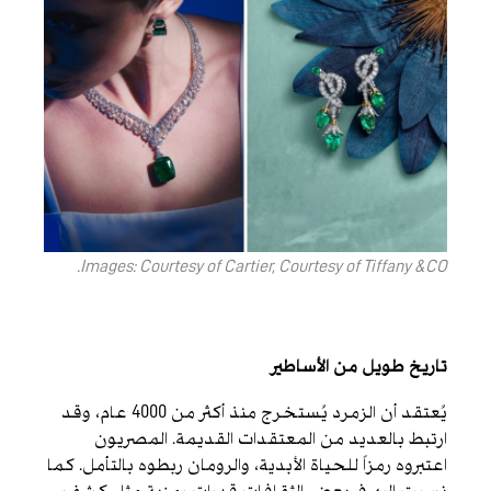
Images: Courtesy of Cartier, Courtesy of Tiffany &CO.
تاريخ طويل من الأساطير
يُعتقد أن الزمرد يُستخرج منذ أكثر من 4000 عام، وقد
ارتبط بالعديد من المعتقدات القديمة. المصريون
اعتبروه رمزاً للحياة الأبدية، والرومان ربطوه بالتأمل. كما
نسبت إليه في بعض الثقافات قدرات رمزية مثل كشف