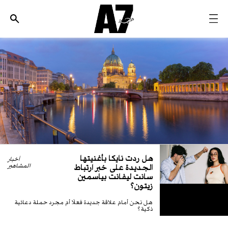
الأخبار
موضة وجمال
ثقافة
ديسكوفري
مجوهرات وساعات
مستقبل
هل ردت نايكا بأغنيتها
EDITORIALS
أخبار
الجديدة على خبر ارتباط
المشاهير
سانت ليفانت بياسمين
زيتون؟
WHO/HOW
هل نحن أمام علاقة جديدة فعلًا أم مجرد حملة دعائية
ذكية؟