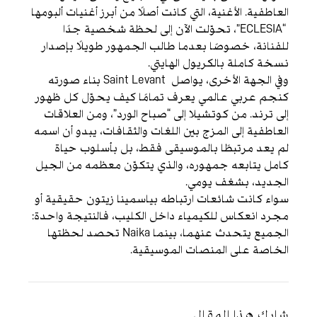
العاطفية. الأغنية، التي كانت أصلًا من أبرز أغنيات ألبومها
“ECLESIA”، تحوّلت الآن إلى لحظة شخصية جدًا
للفنانة، خصوصًا بعدما طالب الجمهور طويلًا بإصدار
نسخة كاملة بالكريول الهايتي.
وفي الجهة الأخرى، يواصل Saint Levant بناء صورته
كنجم عربي عالمي يعرف تمامًا كيف يحوّل كل ظهور
إلى ترند. من كوتشيلا إلى “صباح الورد”، ومن العلاقات
العاطفية إلى المزج بين اللغات والثقافات، يبدو أن اسمه
لم يعد مرتبطًا بالموسيقى فقط، بل بأسلوب حياة
كامل يتابعه جمهوره، والذي يتكوّن معظمه من الجيل
الجديد، بشغف يومي.
سواء كانت شائعات ارتباطه بياسمينا زيتون حقيقية أو
مجرد انعكاس للكيمياء داخل الكليب، فالنتيجة واحدة:
الجميع يتحدث عنهما، بينما Naika تحصد لحظتها
الخاصة على المنصات الموسيقية.
شارك هذا المقال