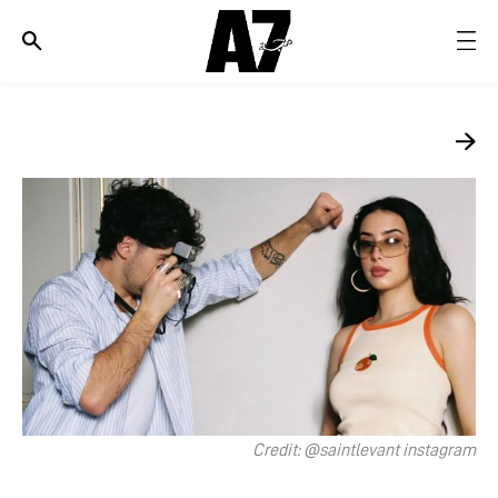
الأخبار
موضة وجمال
ثقافة
ديسكوفري
مجوهرات وساعات
مستقبل
EDITORIALS
WHO/HOW
Credit: @saintlevant instagram