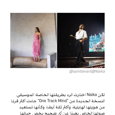
saintlevant@Naika@
لكن Naika اختارت الرد بطريقتها الخاصة: الموسيقى.
النسخة الجديدة من “One Track Mind” جاءت أكثر قربًا
من هويتها الهايتية، وأكثر ثقة أيضًا، وكأنها تستعيد
صوتها الخاص بعيدًا عن أي ضجيج يخص حياتها