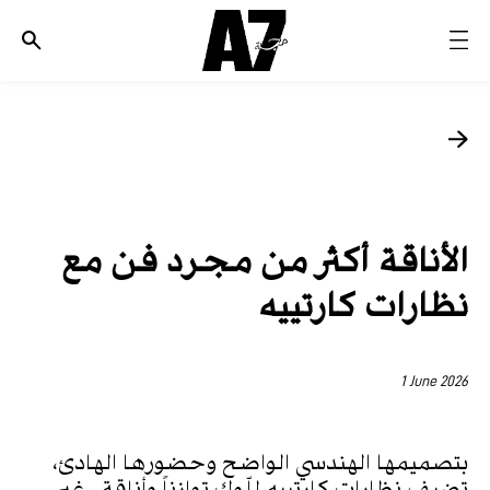
الأخبار
موضة وجمال
ثقافة
ديسكوفري
الأناقة أكثر من مجرد فن مع
مجوهرات وساعات
نظارات كارتييه
مستقبل
EDITORIALS
1 June 2026
WHO/HOW
بتصميمها الهندسي الواضح وحضورها الهادئ،
تضيف نظارات كارتييه للّوك توازناً وأناقة . غير