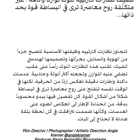
متكلّفة روح معاصرة ترى في البساطة قوة بحد
ذاتها…
تتجاوز نظارات كارتييه وظيفتها الأساسية لتصبح جزءاً
من الهوية والستايل. بجرأتها وتصميمها الهندسي
الشيك، تقلب هذه النظارات اللوك رأساً على عقب،
تضفي عليه التوازن وتجعله أكثر أنوثةً وجاذبيةً. عدسات
داكنة وإطارات دقيقة تعكس إرثاً من الحرفية، لكنها في
الوقت نفسه تنفتح على روح معاصرة ترى في البساطة
شكلاً من أشكال القوة. كل تفصيل فيها يبدو محسوباً
بدقة، من انحناءة الإطار إلى انعكاس الضوء على
العدسات، وكأنها صُممت لترافقك في كل لحظة بثقة
هادئة لا تحتاج إلى إثبات.
Film Director / Photographer / Artistic Direction: Angie
Kremer
@angiekremer
Producer: Paola Bernardini
@paolaberns