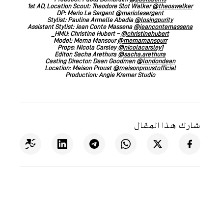
1st AD, Location Scout: Theodore Slot Walker
@theoswalker
DP: Mario Le Sergent
@mariolesergent
Stylist: Pauline Armelle Abadia
@losingpurity
Assistant Stylist: Jean Conte Massena
@jeancontemassena
HMU: Christine Hubert –
@christinehubert_
Model: Merna Mansour
@mernamansourr
Props: Nicola Carsley
@nicolacarsley1
Editor: Sacha Arethura
@sacha.arethura
Casting Director: Dean Goodman
@londondean
Location: Maison Proust
@maisonproustofficial
Production: Angie Kremer Studio
شارك هذا المقال