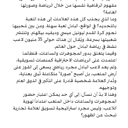
مفهوم الرفاهية نفسها من خلال الرياضة وصورتها
العامة؟
وما الذي يجذب كل هذه العلامات إلى هذه اللعبة
بالتحديد؟ في الواقع، البادل لعبة سهلة. ومن بين مُحبيها
نجوم كرة القدم ليونيل ميسي وديفيد بيكهام. وتنتشر
شعبيتها بسرعة، ويُقال إن هناك حوالي 35 مليون لاعب
نشط في رياضة البادل حول العالم.
وفيما يتعلق بدور المجوهرات والساعات، فلطالما
اعتمدت على الرياضات الاحترافية كمنصات تسويقية،
ولم يعد لاعب البادل مجرد رياضي يسعى إلى الفوز على
أرض الملعب، بل أصبح “صورة” متكاملة تُبنى بعناية،
وتُدار كعلامة شخصية قادرة على التأثير في الذوق العام
وتوجيهه.
وهنا لا بدّ أن نسأل: إلى أي حد يمكن اعتبار حضور
المجوهرات والساعات داخل الملعب امتداداً لهوية
اللاعب، وليس مجرد استراتيجية تسويق لعلامة تجارية
تبحث عن الظهور؟