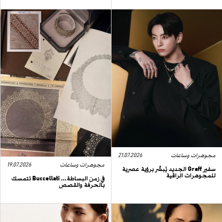
مجوهرات وساعات
21.07.2026
مجوهرات وساعات
19.07.2026
سفير Graff الجديد يُبشّر برؤية عصرية
للمجوهرات الراقية
في زمن البساطة… Buccellati تتمسك
بالحرفة والقصص