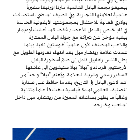
بيسيغو نجمة البادل العالمية مارتا أورتيغا سفيرةً
عالميةً لعلامتها التجارية. وفي الصيف الماضي، استضافت
بولاري فعاليةً للاحتفال بمجموعتها الأيقونية الخالدة
في نادٍ خاص بالبادل للأعضاء فقط. كما أعلنت أوديمار
بيغيه مؤخراً عن شراكة مع جولة البادل الممتازة
واللاعب المصنف الأول عالمياً أغوستين تابيا، بينما
عمدت علامة ريتشار ميل بعد انتهاء تعاونها الطويل مع
بطل التنس رافاييل نادل إلى ضمّ أسطورة البادل
الأرجنتيني فرناندو “بيلا” بيلّا ستيغوين إلى عائلتها
كسفير رسمي وشريك للعلامة. ويُعتبر “بيلا” واحداً من
أهم لاعبي البادل في التاريخ، بعدما حافظ على صدارة
التصنيف العالمي لمدة قياسية بلغت 16 عاماً متتالية،
وغالباً ما يظهر بساعاته المميزة من ريتشارد ميل داخل
الملعب وخارجه.