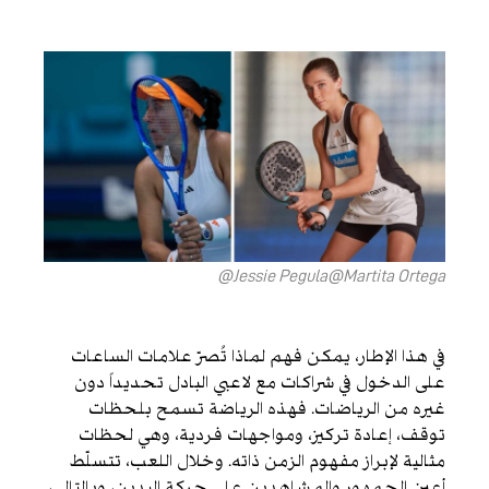
Jessie Pegula@Martita Ortega@
في هذا الإطار، يمكن فهم لماذا تُصرّ علامات الساعات
على الدخول في شراكات مع لاعبي البادل تحديداً دون
غيره من الرياضات. فهذه الرياضة تسمح بلحظات
توقف، إعادة تركيز، ومواجهات فردية، وهي لحظات
مثالية لإبراز مفهوم الزمن ذاته. وخلال اللعب، تتسلّط
أعين الجمهور والمشاهدين على حركة اليدين، وبالتالي،