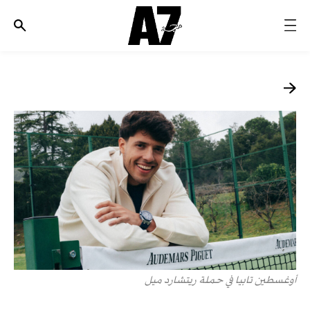
الأخبار
موضة وجمال
ثقافة
ديسكوفري
مجوهرات وساعات
مستقبل
EDITORIALS
WHO/HOW
أوغسطين تابيا في حملة ريتشارد ميل