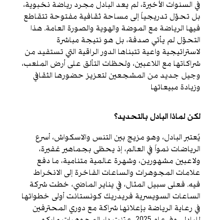
في السنوات الأخيرة، لم يعد البادل مجرد رياضة نخبوية،
بل تحوّل تدريجياً إلى مساحة ثقافية مفتوحة تتقاطع
فيها الرياضة مع الموضة والهوية والصورة العامة. هذا
التحوّل لم يأتي صدفة، بل هو نتيجة مباشرة
لاستراتيجية واعية تتبناها الدور الراقية التي تستفيد من
شراكاتها مع اللاعبين، ولحظات التألق على أرض الملعب،
وجيل جديد من المشجعين لتعزيز حضورها الثقافي
وزيادة مبيعاتها
لكن لماذا البادل بالتحديد؟
يُعتبر البادل، وهو مزيج بين التنس والاسكواش، أسرع
الرياضات نمواً في العالم، إذ يحظى بجماهير غفيرة،
ولاعبين مشهورين، وشهرة عالمية متنامية، ما دفع
علامات المجوهرات والساعات الفاخرة إلى الانخراط
فيه. فعلى سبيل المثال، في يناير الماضي، خطت شركة
الساعات السويسرية فريدريك كونستانت أولى خطواتها
في رعاية الرياضة بإعلانها شراكة مع دوري المحترفين
للبادل. وفي عام 2025، عيّنت دار المجوهرات ماركو