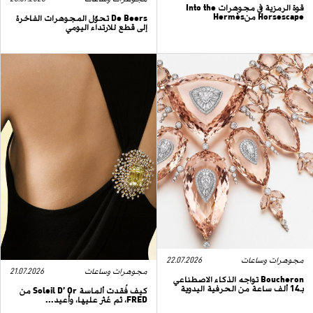
قوة الرمزية في مجوهرات Into the
Horsescape منHermès
De Beers تحوّل المجوهرات الفاخرة
إلى قطع للارتداء اليومي
مجوهرات وساعات
22.07.2026
مجوهرات وساعات
21.07.2026
Boucheron تواجه الذكاء الاصطناعي
بـ14 ألف ساعة من الحرفية اليدوية
كيف فُقدت ألماسة Soleil D’ Or من
FRED، ثم عُثر عليها، وأُعيد...