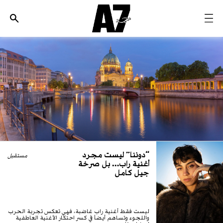
الأخبار
موضة وجمال
ثقافة
ديسكوفري
مجوهرات وساعات
مستقبل
“دوننا” ليست مجرد
EDITORIALS
مستقبل
أغنية راب… بل صرخة
جيل كامل
WHO/HOW
ليست فقط أغنية راب غاضبة، فهي تعكس تجربة الحرب
واللجوء وتساهم أيضاً في كسر احتكار الأغنية العاطفية